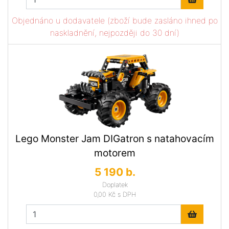
Objednáno u dodavatele (zboží bude zasláno ihned po
naskladnění, nejpozději do 30 dní)
Lego Monster Jam DIGatron s natahovacím
motorem
5 190 b.
Doplatek
0,00 Kč
s DPH