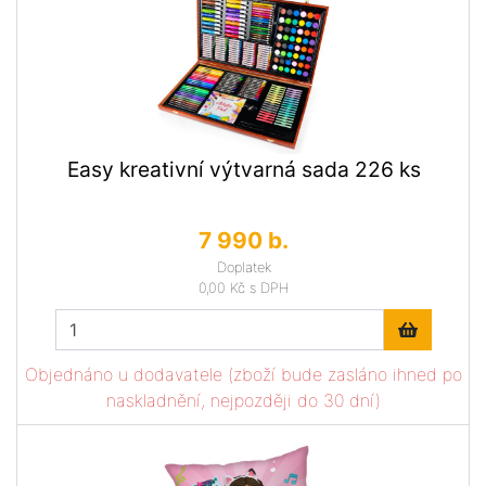
Easy kreativní výtvarná sada 226 ks
7 990 b.
Doplatek
0,00 Kč
s DPH
Objednáno u dodavatele (zboží bude zasláno ihned po
naskladnění, nejpozději do 30 dní)