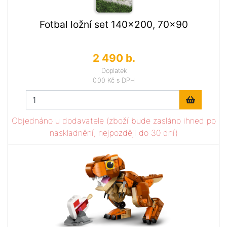
Fotbal ložní set 140x200, 70x90
2 490 b.
Doplatek
0,00 Kč
s DPH
Objednáno u dodavatele (zboží bude zasláno ihned po
naskladnění, nejpozději do 30 dní)