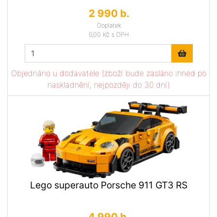
2 990 b.
Doplatek
0,00 Kč
s DPH
Objednáno u dodavatele (zboží bude zasláno ihned po
naskladnění, nejpozději do 30 dní)
Lego superauto Porsche 911 GT3 RS
4 990 b.