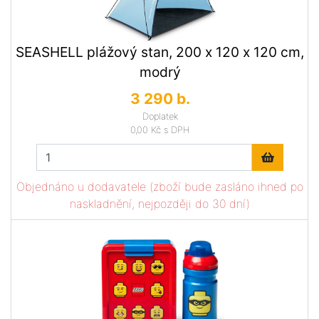
SEASHELL plážový stan, 200 x 120 x 120 cm,
modrý
3 290 b.
Doplatek
0,00 Kč
s DPH
Objednáno u dodavatele (zboží bude zasláno ihned po
naskladnění, nejpozději do 30 dní)