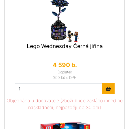
Lego Wednesday Černá jiřina
4 590 b.
Doplatek
0,00 Kč
s DPH
Objednáno u dodavatele (zboží bude zasláno ihned po
naskladnění, nejpozději do 30 dní)