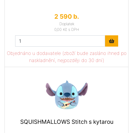
2 590 b.
Doplatek
0,00 Kč
s DPH
Objednáno u dodavatele (zboží bude zasláno ihned po
naskladnění, nejpozději do 30 dní)
SQUISHMALLOWS Stitch s kytarou