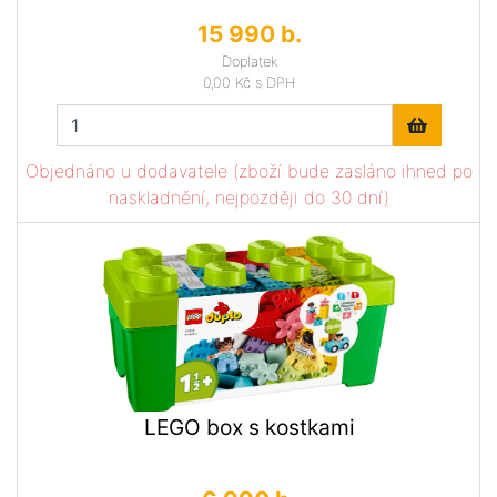
15 990 b.
Doplatek
0,00 Kč
s DPH
Objednáno u dodavatele (zboží bude zasláno ihned po
naskladnění, nejpozději do 30 dní)
LEGO box s kostkami