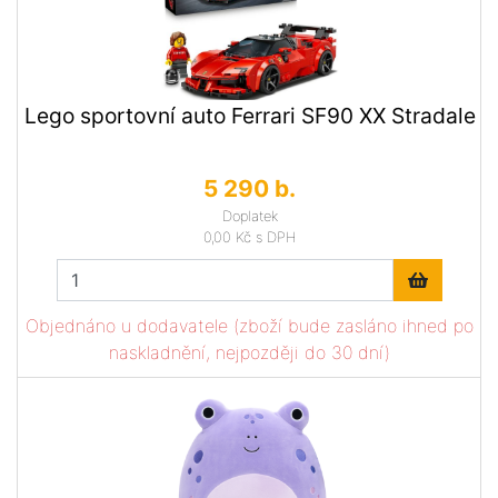
Lego sportovní auto Ferrari SF90 XX Stradale
5 290 b.
Doplatek
0,00 Kč
s DPH
Objednáno u dodavatele (zboží bude zasláno ihned po
naskladnění, nejpozději do 30 dní)