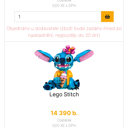
Doplatek
0,00 Kč
s DPH
Objednáno u dodavatele (zboží bude zasláno ihned po
naskladnění, nejpozději do 30 dní)
Lego Stitch
14 390 b.
Doplatek
0,00 Kč
s DPH