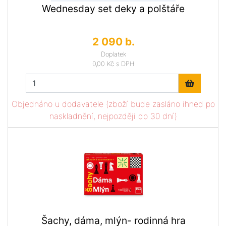
Wednesday set deky a polštáře
2 090 b.
Doplatek
0,00 Kč
s DPH
Objednáno u dodavatele (zboží bude zasláno ihned po
naskladnění, nejpozději do 30 dní)
Šachy, dáma, mlýn- rodinná hra