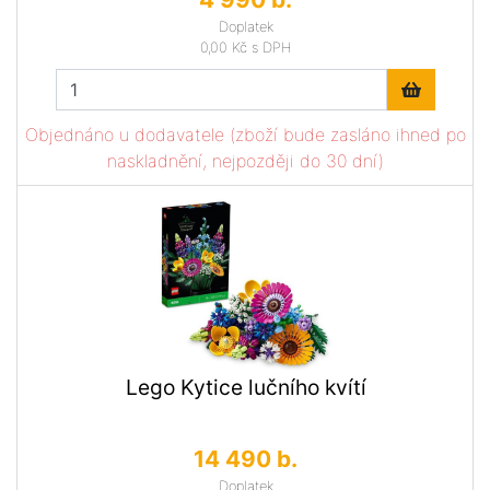
Doplatek
0,00 Kč
s DPH
Objednáno u dodavatele (zboží bude zasláno ihned po
naskladnění, nejpozději do 30 dní)
Lego Kytice lučního kvítí
14 490 b.
Doplatek