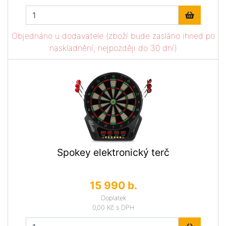
Objednáno u dodavatele (zboží bude zasláno ihned po
naskladnění, nejpozději do 30 dní)
Spokey elektronický terč
15 990 b.
Doplatek
0,00 Kč
s DPH