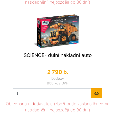
naskladnění, nejpozději do 30 dní)
SCIENCE- důlní nákladní auto
2 790 b.
Doplatek
0,00 Kč
s DPH
Objednáno u dodavatele (zboží bude zasláno ihned po
naskladnění, nejpozději do 30 dní)