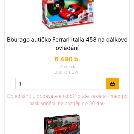
Bburago autíčko Ferrari Italia 458 na dálkové
ovládání
6 490 b.
Doplatek
0,00 Kč
s DPH
Objednáno u dodavatele (zboží bude zasláno ihned po
naskladnění, nejpozději do 30 dní)