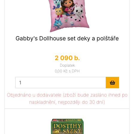
Gabby's Dollhouse set deky a polštáře
2 090 b.
Doplatek
0,00 Kč
s DPH
Objednáno u dodavatele (zboží bude zasláno ihned po
naskladnění, nejpozději do 30 dní)