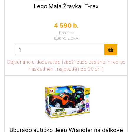
Lego Malá Žravka: T-rex
4 590 b.
Doplatek
0,00 Kč
s DPH
Objednáno u dodavatele (zboží bude zasláno ihned po
naskladnění, nejpozději do 30 dní)
Bburago autíčko Jeep Wrangler na dálkové