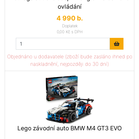
ovládání
4 990 b.
Doplatek
0,00 Kč
s DPH
Objednáno u dodavatele (zboží bude zasláno ihned po
naskladnění, nejpozději do 30 dní)
Lego závodní auto BMW M4 GT3 EVO