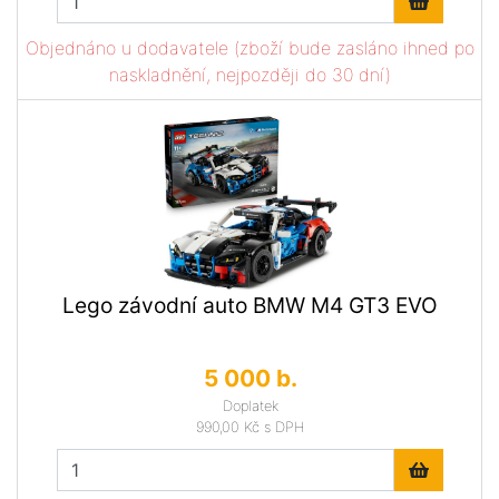
Objednáno u dodavatele (zboží bude zasláno ihned po
naskladnění, nejpozději do 30 dní)
Lego závodní auto BMW M4 GT3 EVO
5 000 b.
Doplatek
990,00 Kč
s DPH