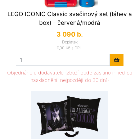
LEGO ICONIC Classic svačinový set (láhev a
box) - červená/modrá
3 090 b.
Doplatek
0,00 Kč
s DPH
Objednáno u dodavatele (zboží bude zasláno ihned po
naskladnění, nejpozději do 30 dní)