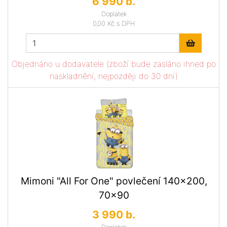
6 990 b.
Doplatek
0,00 Kč
s DPH
Objednáno u dodavatele (zboží bude zasláno ihned po
naskladnění, nejpozději do 30 dní)
Mimoni "All For One" povlečení 140x200,
70x90
3 990 b.