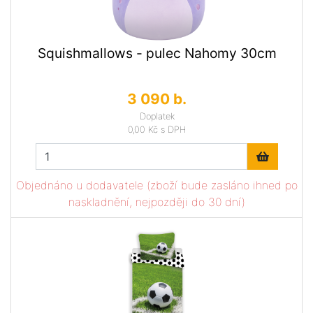
Squishmallows - pulec Nahomy 30cm
3 090 b.
Doplatek
0,00 Kč
s DPH
Objednáno u dodavatele (zboží bude zasláno ihned po
naskladnění, nejpozději do 30 dní)