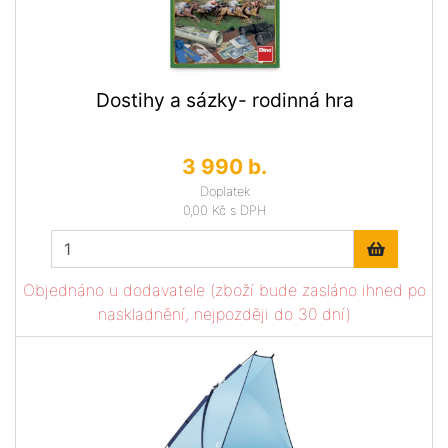
Dostihy a sázky- rodinná hra
3 990 b.
Doplatek
0,00 Kč
s DPH
Objednáno u dodavatele (zboží bude zasláno ihned po
naskladnění, nejpozději do 30 dní)