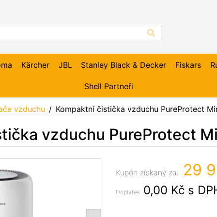
oma
Kärcher
JBL
Stanley Black & Decker
Fiskars
R
Shell Partneři
vače vzduchu
Kompaktní čistička vzduchu PureProtect Mi
tička vzduchu PureProtect Mi
29 9
Kupón získaný za:
0,00 Kč
s DP
Doplatek