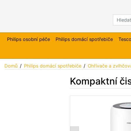
Philips osobní péče
Philips domácí spotřebiče
Tesc
Domů
Philips domácí spotřebiče
Ohřívače a zvlhčo
Kompaktní čis