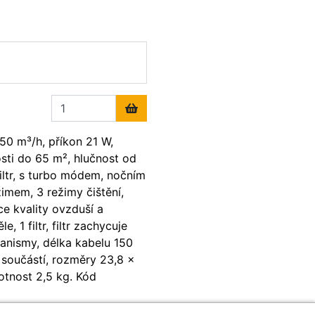
50 m³/h, příkon 21 W,
sti do 65 m², hlučnost od
iltr, s turbo módem, nočním
mem, 3 režimy čištění,
ce kvality ovzduší a
e, 1 filtr, filtr zachycuje
anismy, délka kabelu 150
 součástí, rozměry 23,8 ×
tnost 2,5 kg. Kód