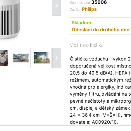
35006
Kód produktu
Philips
Značka
Skladem
Odeslání do druhého dne
Vložit do košíku
Čistička vzduchu - výkon 2
doporučená velikost místno
20,5 do 49,5 dB(A), HEPA f
režimem, automatickým reži
vhodná pro alergiky, indika
výměny filtru, ovládání na těl
pevné nečistoty a mikroorg
cm, displej a dětský zámek
24 × 36,4 cm (V×Š×H), hmo
dovatele: AC0920/10.