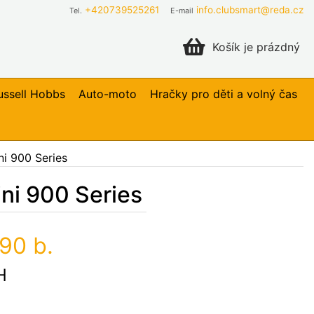
+420739525261
info.clubsmart@reda.cz
Tel.
E-mail
Košík je prázdný
ussell Hobbs
Auto-moto
Hračky pro děti a volný čas
ni 900 Series
ni 900 Series
90 b.
H