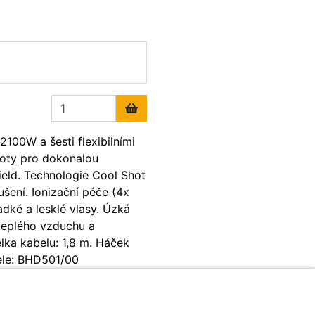
100W a šesti flexibilními
ploty pro dokonalou
eld. Technologie Cool Shot
šení. Ionizační péče (4x
adké a lesklé vlasy. Úzká
teplého vzduchu a
lka kabelu: 1,8 m. Háček
ele: BHD501/00