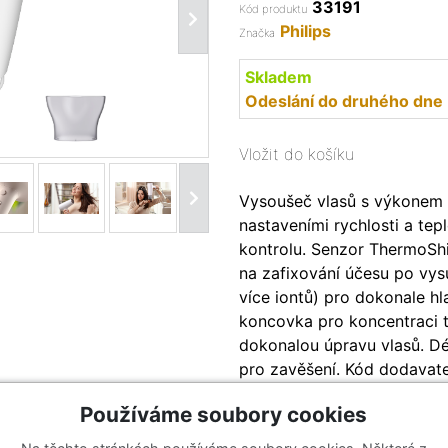
33191
Kód produktu
Philips
Značka
Skladem
Odeslání do druhého dne
Vložit do košíku
Vysoušeč vlasů s výkonem 2
nastaveními rychlosti a te
kontrolu. Senzor ThermoShi
na zafixování účesu po vysu
více iontů) pro dokonale hl
koncovka pro koncentraci 
dokonalou úpravu vlasů. Dé
pro zavěšení. Kód dodavat
Používáme soubory cookies