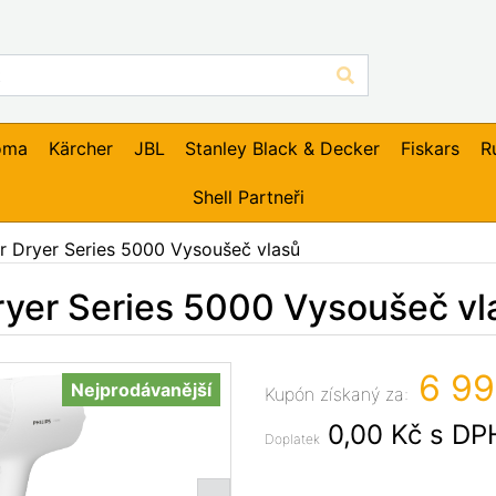
oma
Kärcher
JBL
Stanley Black & Decker
Fiskars
R
Shell Partneři
ir Dryer Series 5000 Vysoušeč vlasů
Dryer Series 5000 Vysoušeč vl
6 99
Nejprodávanější
Kupón získaný za:
0,00 Kč
s DP
Doplatek