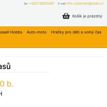
+420739525261
info.clubsmart@reda.cz
Tel.
E-mail
Košík je prázdný
ussell Hobbs
Auto-moto
Hračky pro děti a volný čas
asů
0 b.
H