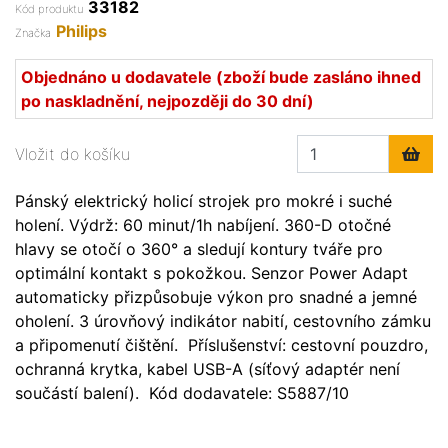
33182
Kód produktu
Philips
Značka
Objednáno u dodavatele (zboží bude zasláno ihned
po naskladnění, nejpozději do 30 dní)
Vložit do košíku
Pánský elektrický holicí strojek pro mokré i suché
holení. Výdrž: 60 minut/1h nabíjení. 360-D otočné
hlavy se otočí o 360° a sledují kontury tváře pro
optimální kontakt s pokožkou. Senzor Power Adapt
automaticky přizpůsobuje výkon pro snadné a jemné
oholení. 3 úrovňový indikátor nabití, cestovního zámku
a připomenutí čištění. Příslušenství: cestovní pouzdro,
ochranná krytka, kabel USB-A (síťový adaptér není
součástí balení). Kód dodavatele: S5887/10